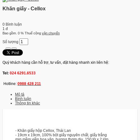
Khăn giấy - Cellox
0 Bình luận
1 đ
Bao gồm. 0 % Thuế
cộng
vận chuyển
Số lượng
Quý khách hàng cần hỗ trợ, tư vấn, đặt hàng nhanh xin liên hệ:
Tel:
024 6291.6533
Hotline:
0988 428 211
Mô tả
Bình luận
Thông tin khác
- Khăn giấy hộp Cellox, Thái Lan
- 19cm x 19cm, 100% bột giấy nguyên chất, giấy trắng
mịn mềm viền hoa văn, hương thơm dịu, 150 tờ x 2 lớp