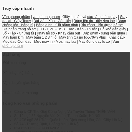
Truy cập nhanh
Văn phòng phẩm
|
van phong pham
| Giấy in màu và
các sản phẩm giấy
|
Giấy
decal - Giấy Tomy
|
Bút viết - Xóa - Gôm tẩy
|
Bảng tên da - dây đeo thẻ
|
Bảng
chống lóa - bảng nỉ
|
Băng dính - Cắt băng dính
|
Bìa còng - Bìa đựng hồ sơ
|
Bìa phân trang hồ sơ
|
CD - DVD - USB
|
Dao - Kéo - Thước
|
Hồ khô dán giấy
|
Sổ - Tập - Chứng từ
| Khay hồ sơ - Khay cắm bút |
Dập ghim - súng bắn ghim
|
Máy bấm kim |
Máy bấm 1 2 3 4 lỗ
| Máy tính Casio fx-570vn Plus |
Khắc dấu-
Mực dấu-Con dấu
|
Mực máy in - Mực máy fax
|
Máy đóng gáy lò xo
|
Văn
phòng phẩm
Đặt hàng
Đặt mua hàng
Xác nhận đặt hàng
Vận chuyển giao hàng
Thanh toán đơn hàng
Tổng kho văn phòng phẩm
Công ty CP Thế Giới Công Nghệ Và Truyền Thông THIÊN VÂN
Số 12 ngõ 36 Nguyễn Viết Xuân, Thanh Xuân, Hà Nội
Số 4C8 ngõ 261 Trần Quốc Hoàn, Dịch Vọng Hậu, Cầu Giấy, Hà Nội
Số 748 Trương Định, Hoàng Mai, Hà Nội
024 6291 6533- 0988 428 211