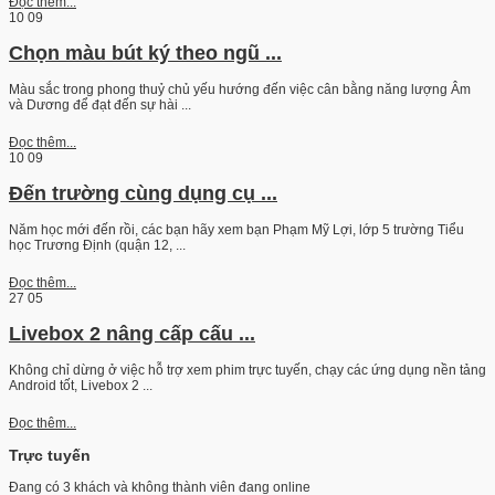
Đọc thêm...
10
09
Chọn màu bút ký theo ngũ ...
Màu sắc trong phong thuỷ chủ yếu hướng đến việc cân bằng năng lượng Âm
và Dương để đạt đến sự hài ...
Đọc thêm...
10
09
Đến trường cùng dụng cụ ...
Năm học mới đến rồi, các bạn hãy xem bạn Phạm Mỹ Lợi, lớp 5 trường Tiểu
học Trương Định (quận 12, ...
Đọc thêm...
27
05
Livebox 2 nâng cấp cấu ...
Không chỉ dừng ở việc hỗ trợ xem phim trực tuyến, chạy các ứng dụng nền tảng
Android tốt, Livebox 2 ...
Đọc thêm...
Trực tuyến
Đang có 3 khách và không thành viên đang online