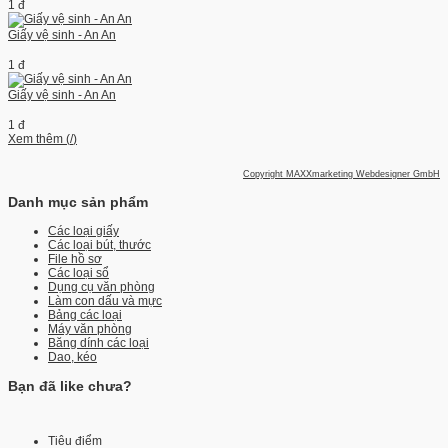
1 đ
Giấy vệ sinh - An An
1 đ
Giấy vệ sinh - An An
1 đ
Xem thêm (
/
)
Copyright MAXXmarketing Webdesigner GmbH
Danh mục sản phẩm
Các loại giấy
Các loại bút, thước
File hồ sơ
Các loại sổ
Dụng cụ văn phòng
Làm con dấu và mực
Bảng các loại
Máy văn phòng
Băng dính các loại
Dao, kéo
Bạn đã like chưa?
Tiêu điểm