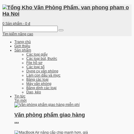
0
Sản phẩm -
0 đ
Tìm kiếm nâng cao
Trang chủ
Giới thiệu
Sản phẩm
Các loại giấy
Các loại bút, thước
File hồ sơ
Các loại sổ
Dụng cụ văn phòng
Làm con dấu và mực
Bảng các loại
Máy văn phòng
Băng dính các loại
Dao, kéo
Tin tức
Tin mới
Văn phòng phẩm giao hàng
...