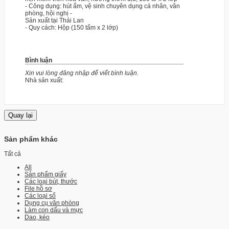
- Công dụng: hút ẩm, vệ sinh chuyên dụng cá nhân, văn
phòng, hội nghị -
Sản xuất tại Thái Lan
- Quy cách: Hộp (150 tấm x 2 lớp)
Bình luận
Xin vui lòng đăng nhập để viết bình luận.
Nhà sản xuất:
Sản phẩm khác
Tất cả
All
Sản phẩm giấy
Các loại bút, thước
File hồ sơ
Các loại sổ
Dụng cụ văn phòng
Làm con dấu và mực
Dao, kéo