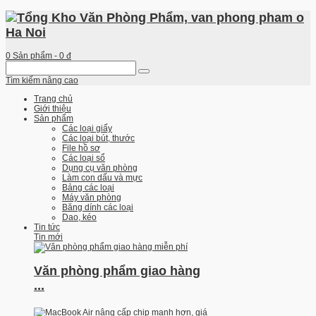
0
Sản phẩm -
0 đ
Tìm kiếm nâng cao
Trang chủ
Giới thiệu
Sản phẩm
Các loại giấy
Các loại bút, thước
File hồ sơ
Các loại sổ
Dụng cụ văn phòng
Làm con dấu và mực
Bảng các loại
Máy văn phòng
Băng dính các loại
Dao, kéo
Tin tức
Tin mới
Văn phòng phẩm giao hàng
...