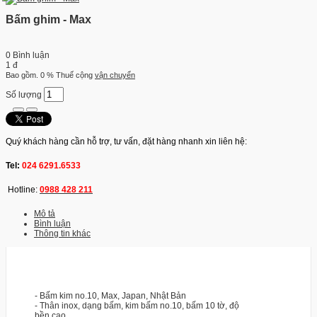
Bấm ghim - Max
0 Bình luận
1 đ
Bao gồm. 0 % Thuế
cộng
vận chuyển
Số lượng
Quý khách hàng cần hỗ trợ, tư vấn, đặt hàng nhanh xin liên hệ:
Tel:
024 6291.6533
Hotline:
0988 428 211
Mô tả
Bình luận
Thông tin khác
- Bấm kim no.10, Max, Japan, Nhật Bản
- Thân inox, dạng bấm, kim bấm no.10, bấm 10 tờ, độ
bền cao