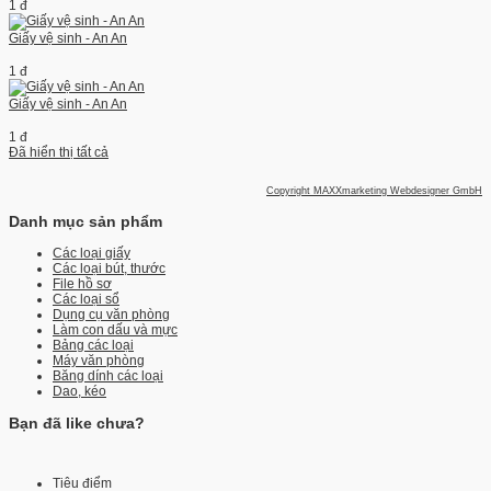
1 đ
Giấy vệ sinh - An An
1 đ
Giấy vệ sinh - An An
1 đ
Đã hiển thị tất cả
Copyright MAXXmarketing Webdesigner GmbH
Danh mục sản phẩm
Các loại giấy
Các loại bút, thước
File hồ sơ
Các loại sổ
Dụng cụ văn phòng
Làm con dấu và mực
Bảng các loại
Máy văn phòng
Băng dính các loại
Dao, kéo
Bạn đã like chưa?
Tiêu điểm