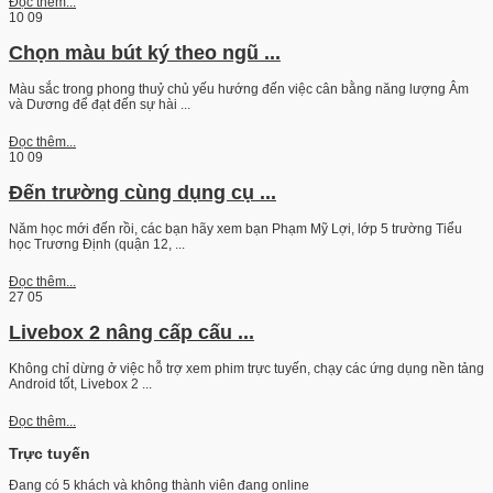
Đọc thêm...
10
09
Chọn màu bút ký theo ngũ ...
Màu sắc trong phong thuỷ chủ yếu hướng đến việc cân bằng năng lượng Âm
và Dương để đạt đến sự hài ...
Đọc thêm...
10
09
Đến trường cùng dụng cụ ...
Năm học mới đến rồi, các bạn hãy xem bạn Phạm Mỹ Lợi, lớp 5 trường Tiểu
học Trương Định (quận 12, ...
Đọc thêm...
27
05
Livebox 2 nâng cấp cấu ...
Không chỉ dừng ở việc hỗ trợ xem phim trực tuyến, chạy các ứng dụng nền tảng
Android tốt, Livebox 2 ...
Đọc thêm...
Trực tuyến
Đang có 5 khách và không thành viên đang online