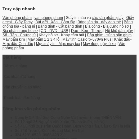
Truy cập nhanh
Văn phòng phẩm
|
van phong pham
| Giấy in màu và
các sản phẩm giấy
|
Giấy
decal - Giấy Tomy
|
Bút viết - Xóa - Gôm tẩy
|
Bảng tên da - dây đeo thẻ
|
Bảng
chống lóa - bảng nỉ
|
Băng dính - Cắt băng dính
|
Bìa còng - Bìa đựng hồ sơ
|
Bìa phân trang hồ sơ
|
CD - DVD - USB
|
Dao - Kéo - Thước
|
Hồ khô dán giấy
|
Sổ - Tập - Chứng từ
| Khay hồ sơ - Khay cắm bút |
Dập ghim - súng bắn ghim
|
Máy bấm kim |
Máy bấm 1 2 3 4 lỗ
| Máy tính Casio fx-570vn Plus |
Khắc dấu-
Mực dấu-Con dấu
|
Mực máy in - Mực máy fax
|
Máy đóng gáy lò xo
|
Văn
phòng phẩm
Đặt hàng
Đặt mua hàng
Xác nhận đặt hàng
Vận chuyển giao hàng
Thanh toán đơn hàng
Tổng kho văn phòng phẩm
Công ty CP Thế Giới Công Nghệ Và Truyền Thông THIÊN VÂN
Số 12 ngõ 36 Nguyễn Viết Xuân, Thanh Xuân, Hà Nội
Số 4C8 ngõ 261 Trần Quốc Hoàn, Dịch Vọng Hậu, Cầu Giấy, Hà Nội
Số 748 Trương Định, Hoàng Mai, Hà Nội
024 6291 6533- 0988 428 211