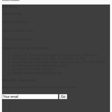
Đặt hàng
Đặt mua hàng
Xác nhận đặt hàng
Vận chuyển giao hàng
Thanh toán đơn hàng
Tổng kho văn phòng phẩm
Công ty CP Thế Giới Công Nghệ Và Truyền Thông THIÊN VÂN
Số 12 ngõ 36 Nguyễn Viết Xuân, Thanh Xuân, Hà Nội
Số 4C8 ngõ 261 Trần Quốc Hoàn, Dịch Vọng Hậu, Cầu Giấy, Hà Nội
Số 748 Trương Định, Hoàng Mai, Hà Nội
024 6291 6533- 0988 428 211
Tongkhovanphongpham@gmail.com
Đăng ký nhận email
Nhập email của bạn để nhận những thông tin mới nhất.
Go