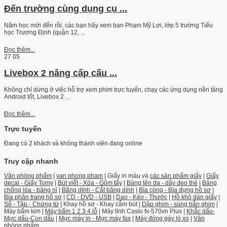
Đến trường cùng dụng cụ ...
Năm học mới đến rồi, các bạn hãy xem bạn Phạm Mỹ Lợi, lớp 5 trường Tiểu
học Trương Định (quận 12, ...
Đọc thêm...
27
05
Livebox 2 nâng cấp cấu ...
Không chỉ dừng ở việc hỗ trợ xem phim trực tuyến, chạy các ứng dụng nền tảng
Android tốt, Livebox 2 ...
Đọc thêm...
Trực tuyến
Đang có 2 khách và không thành viên đang online
Truy cập nhanh
Văn phòng phẩm
|
van phong pham
| Giấy in màu và
các sản phẩm giấy
|
Giấy
decal - Giấy Tomy
|
Bút viết - Xóa - Gôm tẩy
|
Bảng tên da - dây đeo thẻ
|
Bảng
chống lóa - bảng nỉ
|
Băng dính - Cắt băng dính
|
Bìa còng - Bìa đựng hồ sơ
|
Bìa phân trang hồ sơ
|
CD - DVD - USB
|
Dao - Kéo - Thước
|
Hồ khô dán giấy
|
Sổ - Tập - Chứng từ
| Khay hồ sơ - Khay cắm bút |
Dập ghim - súng bắn ghim
|
Máy bấm kim |
Máy bấm 1 2 3 4 lỗ
| Máy tính Casio fx-570vn Plus |
Khắc dấu-
Mực dấu-Con dấu
|
Mực máy in - Mực máy fax
|
Máy đóng gáy lò xo
|
Văn
phòng phẩm