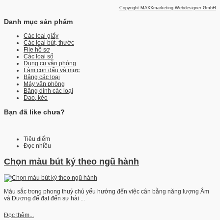
Copyright MAXXmarketing Webdesigner GmbH
Danh mục sản phẩm
Các loại giấy
Các loại bút, thước
File hồ sơ
Các loại sổ
Dụng cụ văn phòng
Làm con dấu và mực
Bảng các loại
Máy văn phòng
Băng dính các loại
Dao, kéo
Bạn đã like chưa?
Tiêu điểm
Đọc nhiều
Chọn màu bút ký theo ngũ hành
Màu sắc trong phong thuỷ chủ yếu hướng đến việc cân bằng năng lượng Âm
và Dương để đạt đến sự hài ...
Đọc thêm...