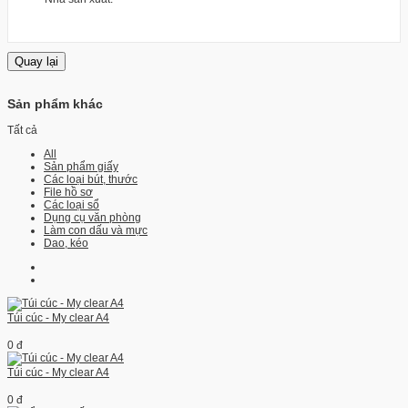
Sản phẩm khác
Tất cả
All
Sản phẩm giấy
Các loại bút, thước
File hồ sơ
Các loại sổ
Dụng cụ văn phòng
Làm con dấu và mực
Dao, kéo
Túi cúc - My clear A4
0 đ
Túi cúc - My clear A4
0 đ