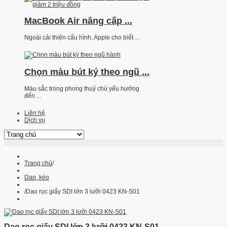
MacBook Air nâng cấp ...
Ngoài cải thiện cấu hình, Apple cho biết ...
Chọn màu bút ký theo ngũ ...
Màu sắc trong phong thuỷ chủ yếu hướng
đến ...
Liên hệ
Dịch vụ
Trang chủ
/
Dao, kéo
/
Dao rọc giấy SDI lớn 3 lưỡi 0423 KN-S01
Dao rọc giấy SDI lớn 3 lưỡi 0423 KN-S01