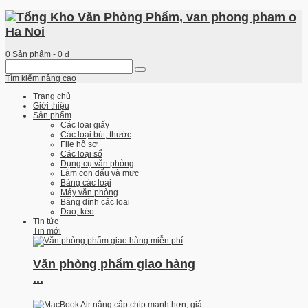
0
Sản phẩm -
0 đ
Tìm kiếm nâng cao
Trang chủ
Giới thiệu
Sản phẩm
Các loại giấy
Các loại bút, thước
File hồ sơ
Các loại sổ
Dụng cụ văn phòng
Làm con dấu và mực
Bảng các loại
Máy văn phòng
Băng dính các loại
Dao, kéo
Tin tức
Tin mới
Văn phòng phẩm giao hàng
...