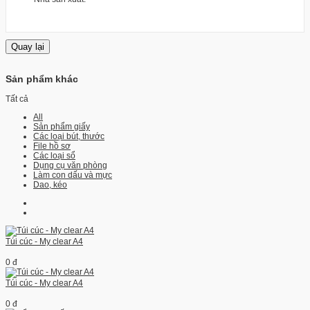
Sản phẩm khác
Tất cả
All
Sản phẩm giấy
Các loại bút, thước
File hồ sơ
Các loại sổ
Dụng cụ văn phòng
Làm con dấu và mực
Dao, kéo
Túi cúc - My clear A4
0 đ
Túi cúc - My clear A4
0 đ