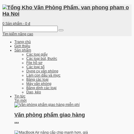
0
Sản phẩm -
0 đ
Tìm kiếm nâng cao
Trang chủ
Giới thiệu
Sản phẩm
Các loại giấy
Các loại bút, thước
File hồ sơ
Các loại sổ
Dụng cụ văn phòng
Làm con dấu và mực
Bảng các loại
Máy văn phòng
Băng dính các loại
Dao, kéo
Tin tức
Tin mới
Văn phòng phẩm giao hàng
...