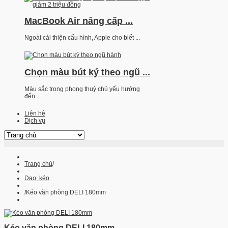
MacBook Air nâng cấp ...
Ngoài cải thiện cấu hình, Apple cho biết ...
Chọn màu bút ký theo ngũ ...
Màu sắc trong phong thuỷ chủ yếu hướng
đến ...
Liên hệ
Dịch vụ
Trang chủ
/
Dao, kéo
/
Kéo văn phòng DELI 180mm
Kéo văn phòng DELI 180mm