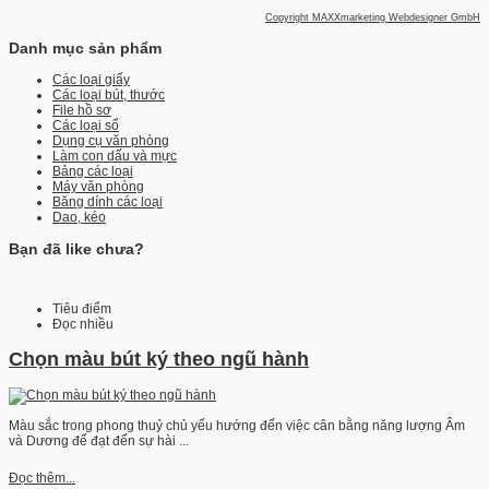
Copyright MAXXmarketing Webdesigner GmbH
Danh mục sản phẩm
Các loại giấy
Các loại bút, thước
File hồ sơ
Các loại sổ
Dụng cụ văn phòng
Làm con dấu và mực
Bảng các loại
Máy văn phòng
Băng dính các loại
Dao, kéo
Bạn đã like chưa?
Tiêu điểm
Đọc nhiều
Chọn màu bút ký theo ngũ hành
Màu sắc trong phong thuỷ chủ yếu hướng đến việc cân bằng năng lượng Âm
và Dương để đạt đến sự hài ...
Đọc thêm...