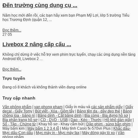
Đến trường cùng dụng cụ ...
Năm học mới đến rồi, các bạn hãy xem bạn Phạm Mỹ Lợi, lớp 5 trường Tiểu
học Trương Định (quận 12, ...
Đọc thêm...
27
05
Livebox 2 nâng cấp cấu ...
Không chỉ dừng ở việc hỗ trợ xem phim trực tuyến, chạy các ứng dụng nền tảng
Android tốt, Livebox 2 ...
Đọc thêm...
Trực tuyến
Đang có 8 khách và không thành viên đang online
Truy cập nhanh
Văn phòng phẩm
|
van phong pham
| Giấy in màu và
các sản phẩm giấy
|
Giấy
decal - Giấy Tomy
|
Bút viết - Xóa - Gôm tẩy
|
Bảng tên da - dây đeo thẻ
|
Bảng
chống lóa - bảng nỉ
|
Băng dính - Cắt băng dính
|
Bìa còng - Bìa đựng hồ sơ
|
Bìa phân trang hồ sơ
|
CD - DVD - USB
|
Dao - Kéo - Thước
|
Hồ khô dán giấy
|
Sổ - Tập - Chứng từ
| Khay hồ sơ - Khay cắm bút |
Dập ghim - súng bắn ghim
|
Máy bấm kim |
Máy bấm 1 2 3 4 lỗ
| Máy tính Casio fx-570vn Plus |
Khắc dấu-
Mực dấu-Con dấu
|
Mực máy in - Mực máy fax
|
Máy đóng gáy lò xo
|
Văn
phòng phẩm