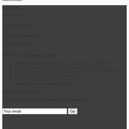
Đặt hàng
Đặt mua hàng
Xác nhận đặt hàng
Vận chuyển giao hàng
Thanh toán đơn hàng
Tổng kho văn phòng phẩm
Công ty CP Thế Giới Công Nghệ Và Truyền Thông THIÊN VÂN
Số 12 ngõ 36 Nguyễn Viết Xuân, Thanh Xuân, Hà Nội
Số 4C8 ngõ 261 Trần Quốc Hoàn, Dịch Vọng Hậu, Cầu Giấy, Hà Nội
Số 748 Trương Định, Hoàng Mai, Hà Nội
024 6291 6533- 0988 428 211
Tongkhovanphongpham@gmail.com
Đăng ký nhận email
Nhập email của bạn để nhận những thông tin mới nhất.
Go